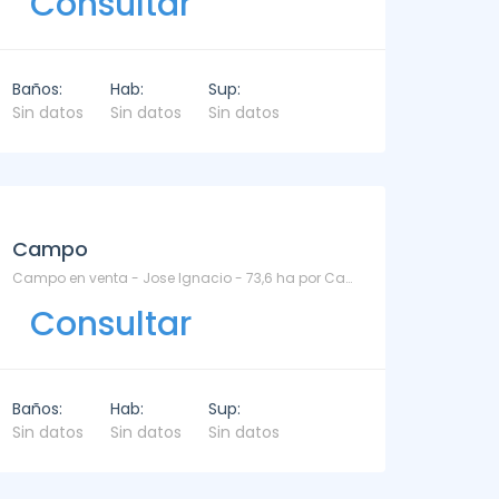
Consultar
Baños:
Hab:
Sup:
Sin datos
Sin datos
Sin datos
Venta
Venta
Campo
Campo en venta - Jose Ignacio - 73,6 ha por Camino al Anastasio. - José Ignacio
Consultar
Casa
Departa
Baños:
Hab:
Sup:
José Ignacio
La Paz Santa Monica - Santa Mónica
DEPARTAMENTO
Sin datos
Sin datos
Sin datos
La Barra
USD Consultar
mes
USD Cons