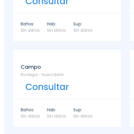
Consultar
Baños:
Hab:
Sup:
Sin datos
Sin datos
Sin datos
Venta
Venta
Campo
Rio Negro - Nuevo Berlín
Consultar
partamento
Chacra
Baños:
Hab:
Sup:
ARTAMENTO EN ALQUILER - DELAMAR 209 -
LAS CORONILLAS - CHACRA 13 - 
Sin datos
Sin datos
Sin datos
arra
USD Consultar
mes
D Consultar
mes