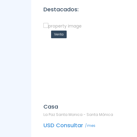
Destacados:
Venta
Casa
De
RA 13 - José Ignacio
La Paz Santa Monica - Santa Mónica
DEP
La B
USD Consultar
mes
mes
US