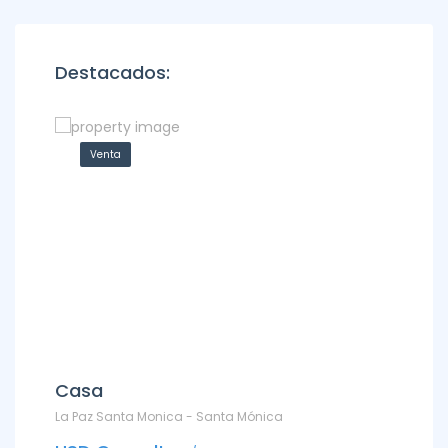
Destacados:
Venta
Ven
Casa
Depa
La Paz Santa Monica - Santa Mónica
DEPARTAM