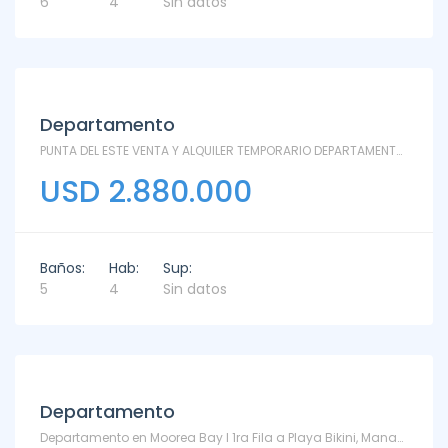
6
4
Sin datos
Departamento
PUNTA DEL ESTE VENTA Y ALQUILER TEMPORARIO DEPARTAMENTO MYTHOS - PH - Rincón del Indio
USD 2.880.000
Baños:
Hab:
Sup:
5
4
Sin datos
Departamento
Departamento en Moorea Bay I 1ra Fila a Playa Bikini, Manantiales en Venta y Alquiler - TM6871000 - Bikini