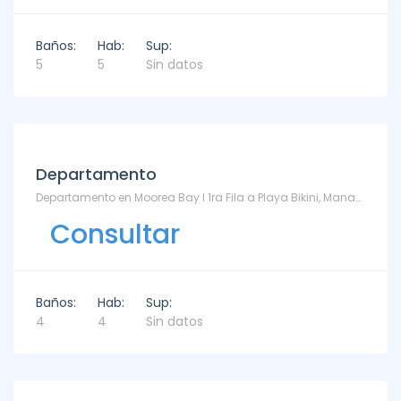
Baños:
Hab:
Sup:
5
5
Sin datos
Departamento
Departamento en Moorea Bay I 1ra Fila a Playa Bikini, Manantiales en Venta y Alquiler - TM6871000 - Bikini
Consultar
Baños:
Hab:
Sup:
4
4
Sin datos