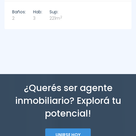
Baños:
Hab:
Sup:
2
2
3
221m
¿Querés ser agente
inmobiliario? Explorá tu
potencial!
UNIRSE HOY