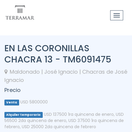
Toggle
navigat
EN LAS CORONILLAS
CHACRA 13 - TM6091475
Maldonado | José Ignacio | Chacras de José
Ignacio
Precio
USD 5800000
Venta
USD 137500 1ra quincena de enero
,
USD
Alquiler temporario
56500 2da quincena de enero
,
USD 37500 1ra quincena de
febrero
,
USD 25000 2da quincena de febrero