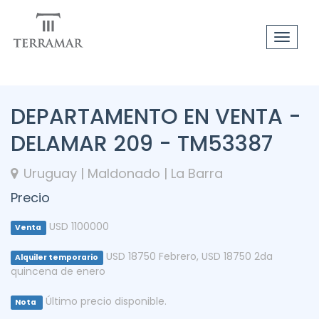
Toggle
navigat
DEPARTAMENTO EN VENTA -
DELAMAR 209 - TM53387
Uruguay | Maldonado | La Barra
Precio
USD 1100000
Venta
USD 18750 Febrero
,
USD 18750 2da
Alquiler temporario
quincena de enero
Último precio disponible.
Nota