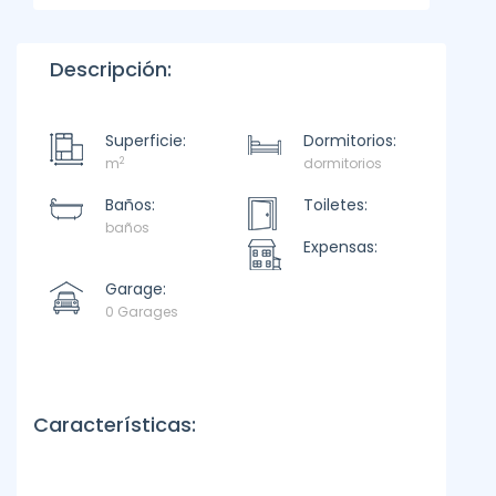
Descripción:
Superficie:
Dormitorios:
2
m
dormitorios
Baños:
Toiletes:
baños
Expensas:
Garage:
0 Garages
Características: