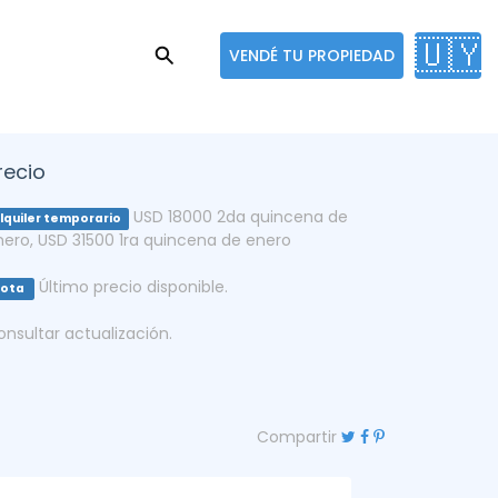
🇺🇾
VENDÉ TU PROPIEDAD
recio
USD 18000 2da quincena de
lquiler temporario
nero
,
USD 31500 1ra quincena de enero
Último precio disponible.
Nota
onsultar actualización.
Compartir