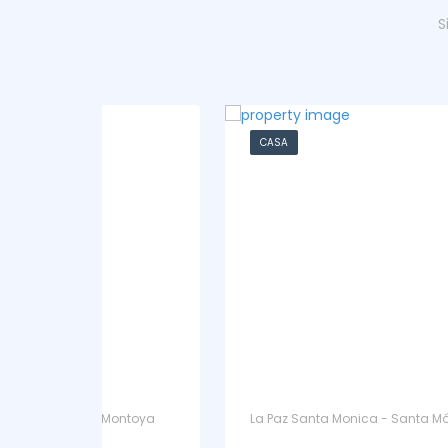
S
CASA
ntoya
La Paz Santa Monica - Santa Mónica