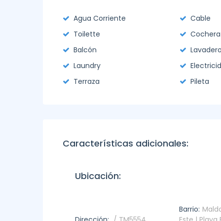
Agua Corriente
Cable
Toilette
Cochera
Balcón
Lavader
Laundry
Electrici
Terraza
Pileta
Características adicionales:
Ubicación:
Barrio:
Maldo
Dirección:
/ TM5554
Este | Playa