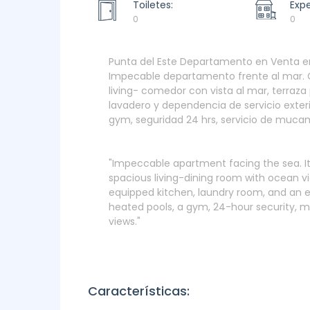
Toiletes:
Exp
0
0
Punta del Este Departamento en Venta e
Impecable departamento frente al mar. C
living- comedor con vista al mar, terraza
lavadero y dependencia de servicio exterior
gym, seguridad 24 hrs, servicio de mucam
"Impeccable apartment facing the sea. It
spacious living-dining room with ocean vie
equipped kitchen, laundry room, and an ext
heated pools, a gym, 24-hour security, m
views."
Características: