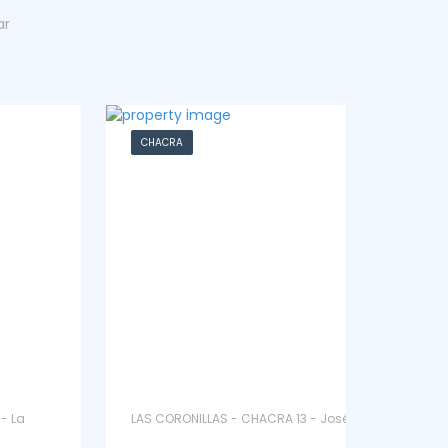
ar
CHACRA
CASA
LAS CORONILLAS - CHACRA 13 - José Ignacio
LA BARR