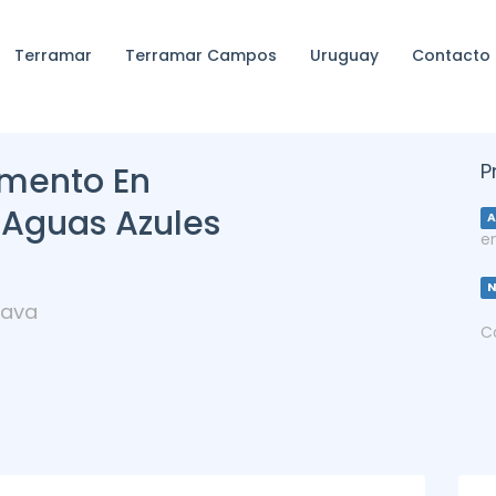
Terramar
Terramar Campos
Uruguay
Contacto
P
amento En
 Aguas Azules
A
e
rava
C