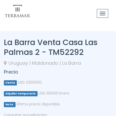
Toggle
navigat
La Barra Venta Casa Las
Palmas 2 - TM52292
Uruguay | Maldonado | La Barra
Precio
USD 2300000
Venta
USD 80000 Enero
Alquiler temporario
Último precio disponible.
Nota
Consultar actualización.