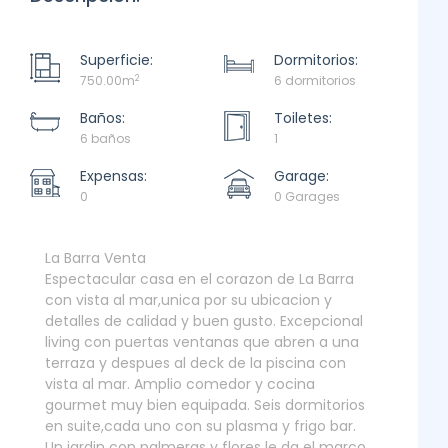
Superficie:
Dormitorios:
2
750.00m
6 dormitorios
Baños:
Toiletes:
6 baños
1
Expensas:
Garage:
0
0 Garages
La Barra Venta
Espectacular casa en el corazon de La Barra
con vista al mar,unica por su ubicacion y
detalles de calidad y buen gusto. Excepcional
living con puertas ventanas que abren a una
terraza y despues al deck de la piscina con
vista al mar. Amplio comedor y cocina
gourmet muy bien equipada. Seis dormitorios
en suite,cada uno con su plasma y frigo bar.
Un jardin con palmeras y flores le da el marco