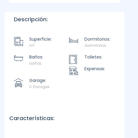
Descripción:
Superficie:
Dormitorios:
2
m
dormitorios
Baños:
Toiletes:
baños
Expensas:
Garage:
0 Garages
Características: