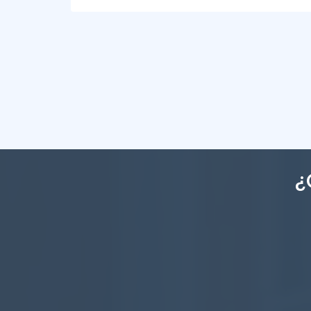
4
4
449m
¿