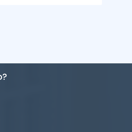
3
3
226m
o?