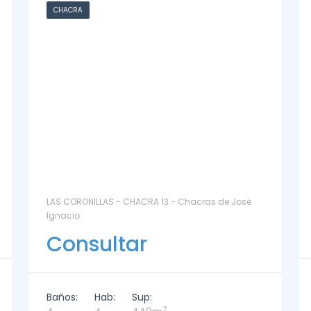
CASA
La Paz Santa Monica - Santa Mónica
Consultar
Baños:
Hab:
Sup:
2
2
3
221m