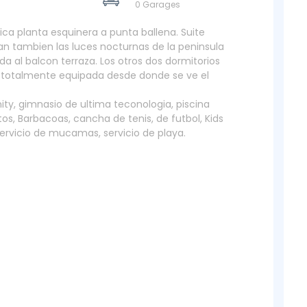
0 Garages
ca planta esquinera a punta ballena. Suite
ian tambien las luces nocturnas de la peninsula
da al balcon terraza. Los otros dos dormitorios
a totalmente equipada desde donde se ve el
finity, gimnasio de ultima teconologia, piscina
tos, Barbacoas, cancha de tenis, de futbol, Kids
servicio de mucamas, servicio de playa.