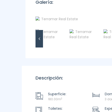
Galería:
Descripción:
Superficie:
Dorm
2
180.00m
3 do
Toiletes:
Exp