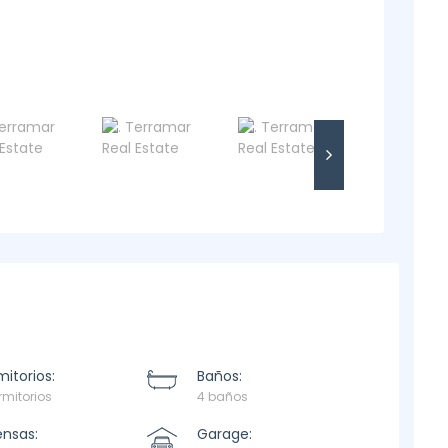
itorios:
Baños:
rmitorios
4 baños
ensas:
Garage: