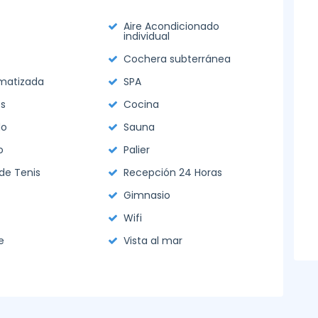
Aire Acondicionado
individual
Cochera subterránea
imatizada
SPA
s
Cocina
do
Sauna
o
Palier
de Tenis
Recepción 24 Horas
Gimnasio
Wifi
e
Vista al mar