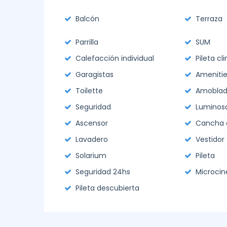
Balcón
Terraza
Parrilla
SUM
Calefacción individual
Pileta cl
Garagistas
Amenitie
Toilette
Amobla
Seguridad
Luminos
Ascensor
Cancha 
Lavadero
Vestidor
Solarium
Pileta
Seguridad 24hs
Microcin
Pileta descubierta