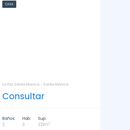
DEPARTAMENTO
CASA
DEPARTAMENTO EN ALQUILER - DELAMAR 209 - La
LA BARR
Barra
Con
Consultar
Baños:
Baños:
Hab:
Sup:
6
2