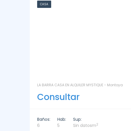
CHACRA
ntoya
LAS CORONILLAS - CHACRA 13 - Chacras de José
Ignacio
Consultar
Baños:
Hab:
Sup:
2