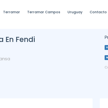
Terramar
Terramar Campos
Uruguay
Contacto
P
 En Fendi
V
Mansa
C