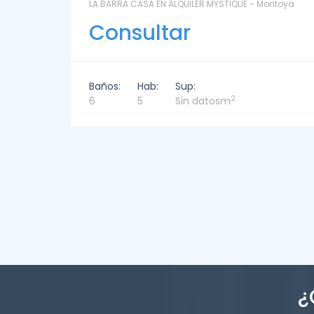
ntoya
LAS CORONILLAS - CHACRA 13 - Chacras de José
Ignacio
Consultar
Baños:
Hab:
Sup:
2
4
4
449m
¿