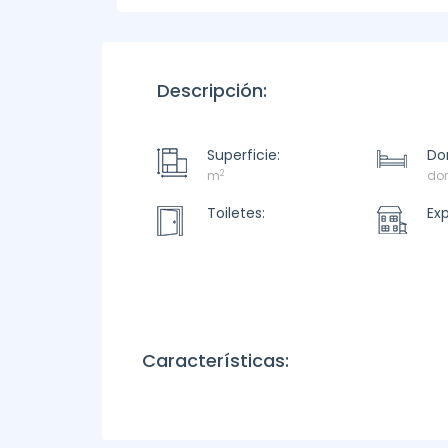
Descripción:
Superficie:
Dor
2
m
dor
Toiletes:
Ex
Características: