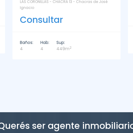
La Paz Santa Monica - Santa Mónica
Consultar
Baños:
Hab:
Sup:
2
2
3
221m
Querés ser agente inmobiliari