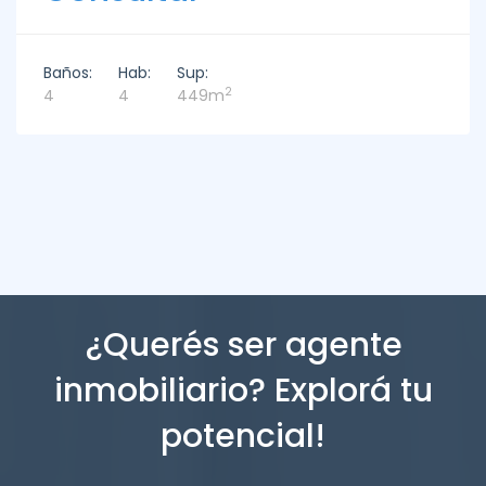
Baños:
Hab:
Sup:
2
4
4
449m
¿Querés ser agente
inmobiliario? Explorá tu
potencial!