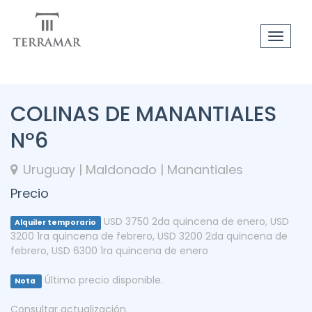
Toggle
navigat
COLINAS DE MANANTIALES
Nº6
Uruguay | Maldonado | Manantiales
Precio
USD 3750 2da quincena de enero
,
USD
Alquiler temporario
3200 1ra quincena de febrero
,
USD 3200 2da quincena de
febrero
,
USD 6300 1ra quincena de enero
Último precio disponible.
Nota
Consultar actualización.