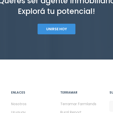
Querés ser agente inmobiliari
Explorá tu potencial!
UNIRSE HOY
ENLACES
TERRAMAR
S
Nosotros
Terramar Farmlands
Uruguay
Rural Report