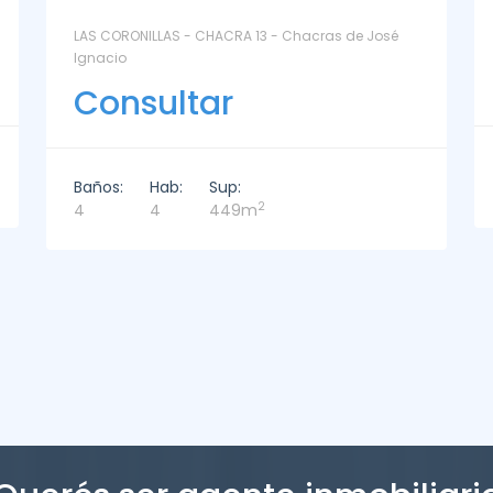
La Paz Santa Monica - Santa Mónica
Consultar
Baños:
Hab:
Sup:
2
2
3
221m