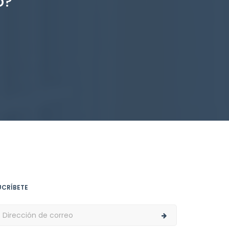
o?
UCRÍBETE