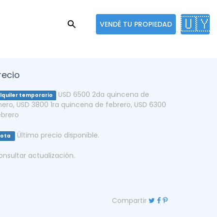
🇺🇾
VENDÉ TU PROPIEDAD
recio
USD 6500 2da quincena de
lquiler temporario
nero
,
USD 3800 1ra quincena de febrero
,
USD 6300
ebrero
Último precio disponible.
Nota
onsultar actualización.
Compartir