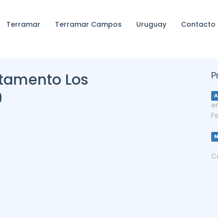
Terramar
Terramar Campos
Uruguay
Contacto
P
rtamento Los
9
A
e
F
C