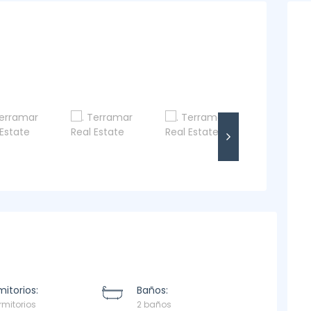
itorios:
Baños:
rmitorios
2 baños