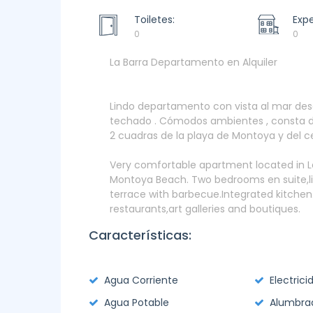
Toiletes:
Exp
0
0
La Barra Departamento en Alquiler
Lindo departamento con vista al mar desde 
techado . Cómodos ambientes , consta de 
2 cuadras de la playa de Montoya y del ce
Very comfortable apartment located in La 
Montoya Beach. Two bedrooms en suite,li
terrace with barbecue.Integrated kitchen.
restaurants,art galleries and boutiques.
Características:
Agua Corriente
Electrici
Agua Potable
Alumbrad