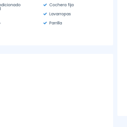
ndicionado
Cochera fija
l
Lavarropas
o
Parrilla