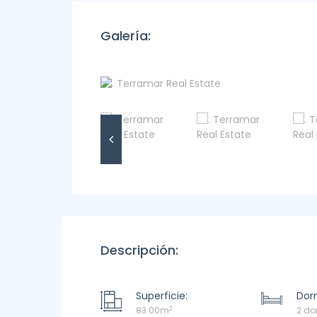
Galería:
Descripción:
Superficie:
Dorm
2
83.00m
2 do