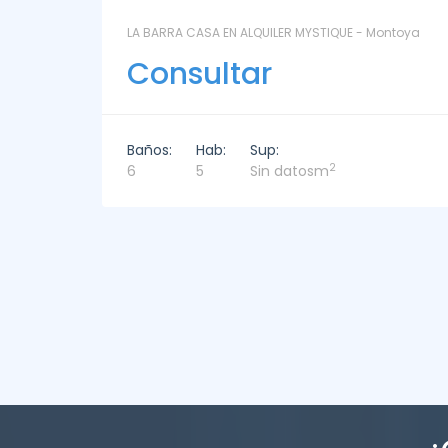
ntoya
LAS CORONILLAS - CHACRA 13 - Chacras de José
Ignacio
Consultar
Baños:
Hab:
Sup:
2
4
4
449m