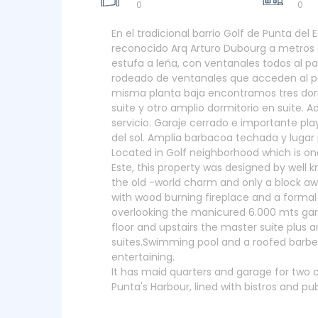
0
0
En el tradicional barrio Golf de Punta del
reconocido Arq Arturo Dubourg a metros d
estufa a leña, con ventanales todos al 
rodeado de ventanales que acceden al pa
misma planta baja encontramos tres dormi
suite y otro amplio dormitorio en suite.
servicio. Garaje cerrado e importante pl
del sol. Amplia barbacoa techada y lugar
Located in Golf neighborhood which is one
Este, this property was designed by well
the old -world charm and only a block a
with wood burning fireplace and a formal
overlooking the manicured 6.000 mts ga
floor and upstairs the master suite plus a
suites.Swimming pool and a roofed barbe
entertaining.
It has maid quarters and garage for two ca
Punta's Harbour, lined with bistros and pu