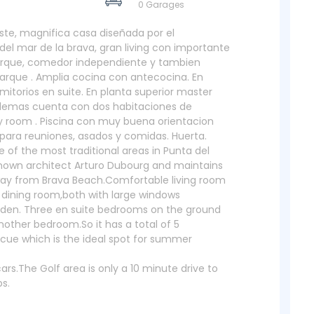
0 Garages
 Este, magnifica casa diseñada por el
el mar de la brava, gran living con importante
parque, comedor independiente y tambien
rque . Amplia cocina con antecocina. En
torios en suite. En planta superior master
 Ademas cuenta con dos habitaciones de
ay room . Piscina con muy buena orientacion
 para reuniones, asados y comidas. Huerta.
 of the most traditional areas in Punta del
 known architect Arturo Dubourg and maintains
way from Brava Beach.Comfortable living room
 dining room,both with large windows
rden. Three en suite bedrooms on the ground
nother bedroom.So it has a total of 5
cue which is the ideal spot for summer
rs.The Golf area is only a 10 minute drive to
bs.