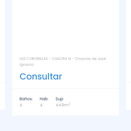
La Paz Santa Monica - Santa Mónica
Consultar
Baños:
Hab:
Sup:
2
2
3
221m