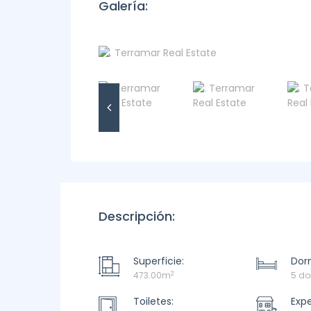
Galería:
Descripción:
Superficie:
Dorm
2
473.00m
5 do
Toiletes:
Exp