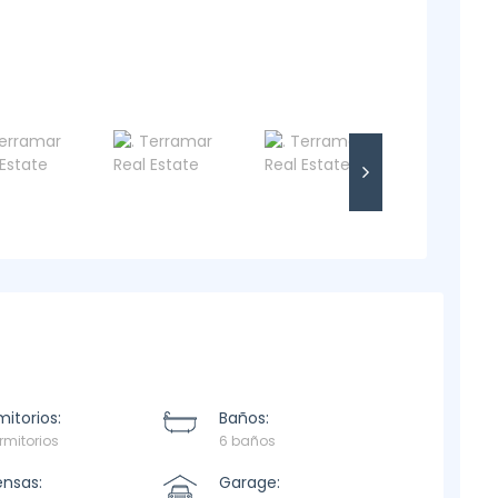
itorios:
Baños:
rmitorios
6 baños
ensas:
Garage: