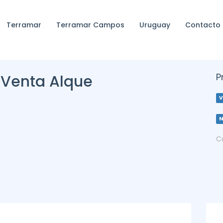
Terramar
Terramar Campos
Uruguay
Contacto
P
 Venta Alque
V
C