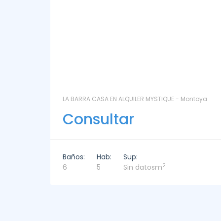
ntoya
LAS CORONILLAS - CHACRA 13 - Chacras de José
Ignacio
Consultar
Baños:
Hab:
Sup:
2
4
4
449m