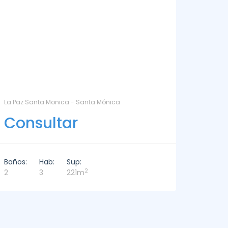
DEPARTAMENTO EN ALQUILER - DELAMAR 209 - La
LA BARR
Barra
Con
Consultar
Baños:
Baños:
Hab:
Sup:
6
2
3
3
226m