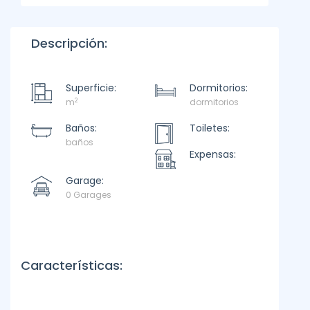
Descripción:
Superficie:
Dormitorios:
2
m
dormitorios
Baños:
Toiletes:
baños
Expensas:
Garage:
0 Garages
Características: