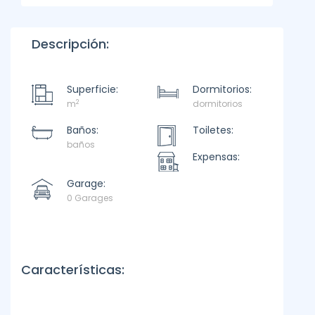
Descripción:
Superficie:
Dormitorios:
2
m
dormitorios
Baños:
Toiletes:
baños
Expensas:
Garage:
0 Garages
Características: