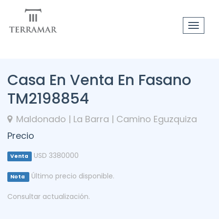
Toggle
navigat
Casa En Venta En Fasano
TM2198854
Maldonado | La Barra | Camino Eguzquiza
Precio
USD 3380000
Venta
Último precio disponible.
Nota
Consultar actualización.