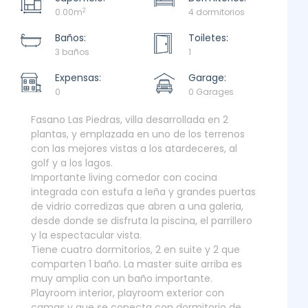
2
0.00m
4 dormitorios
Baños:
Toiletes:
3 baños
1
Expensas:
Garage:
0
0 Garages
Fasano Las Piedras, villa desarrollada en 2
plantas, y emplazada en uno de los terrenos
con las mejores vistas a los atardeceres, al
golf y a los lagos.
Importante living comedor con cocina
integrada con estufa a leña y grandes puertas
de vidrio corredizas que abren a una galeria,
desde donde se disfruta la piscina, el parrillero
y la espectacular vista.
Tiene cuatro dormitorios, 2 en suite y 2 que
comparten 1 baño. La master suite arriba es
muy amplia con un baño importante.
Playroom interior, playroom exterior con
camas y que se conecta con dormitorio de