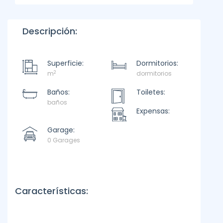
Descripción:
Superficie:
Dormitorios:
2
m
dormitorios
Baños:
Toiletes:
baños
Expensas:
Garage:
0 Garages
Características: