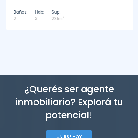
Baños:
Hab:
Sup:
2
2
3
221m
¿Querés ser agente
inmobiliario? Explorá tu
potencial!
UNIRSE HOY