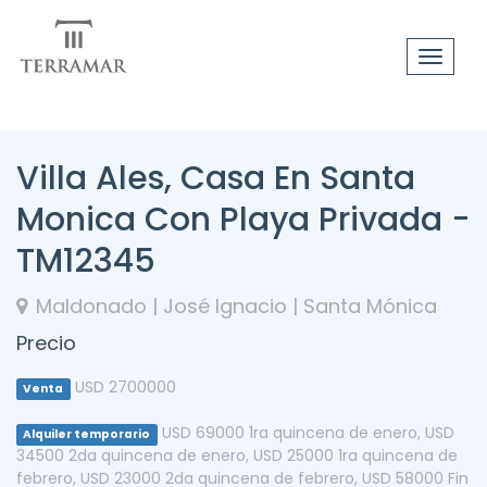
Toggle
navigat
Villa Ales, Casa En Santa
Monica Con Playa Privada -
TM12345
Maldonado | José Ignacio | Santa Mónica
Precio
USD 2700000
Venta
USD 69000 1ra quincena de enero
,
USD
Alquiler temporario
34500 2da quincena de enero
,
USD 25000 1ra quincena de
febrero
,
USD 23000 2da quincena de febrero
,
USD 58000 Fin