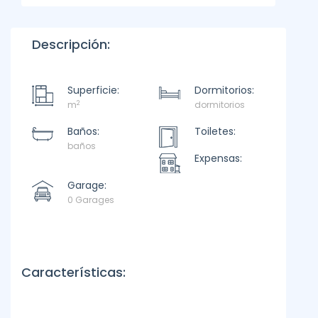
Descripción:
Superficie:
Dormitorios:
2
m
dormitorios
Baños:
Toiletes:
baños
Expensas:
Garage:
0 Garages
Características: