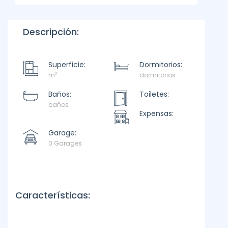
Descripción:
Superficie:
Dormitorios:
2
m
dormitorios
Baños:
Toiletes:
baños
Expensas:
Garage:
0 Garages
Características: