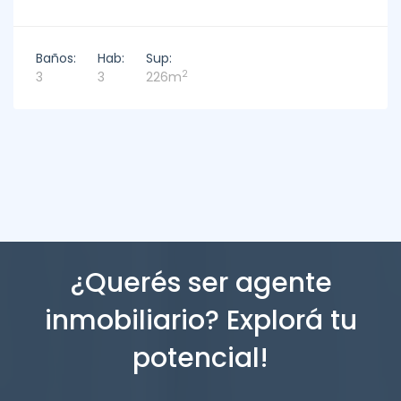
Baños:
Hab:
Sup:
2
3
3
226m
¿Querés ser agente
inmobiliario? Explorá tu
potencial!