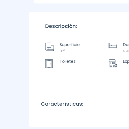
Descripción:
Superficie:
Dor
2
m
dor
Toiletes:
Ex
Características: