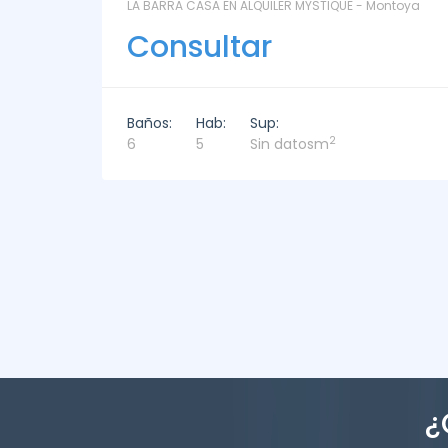
ntoya
LAS CORONILLAS - CHACRA 13 - Chacras de José
Ignacio
Consultar
Baños:
Hab:
Sup:
2
4
4
449m
¿