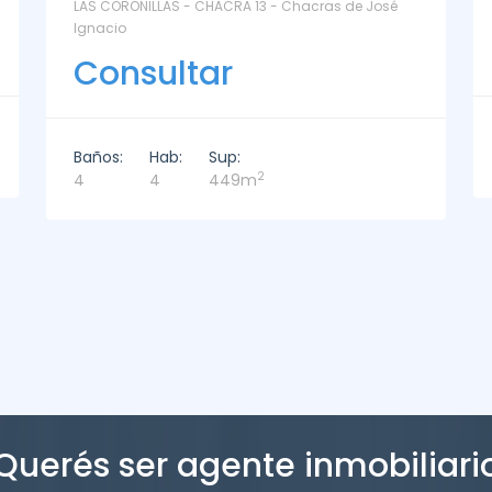
La Paz Santa Monica - Santa Mónica
Consultar
Baños:
Hab:
Sup:
2
2
3
221m
Querés ser agente inmobiliari