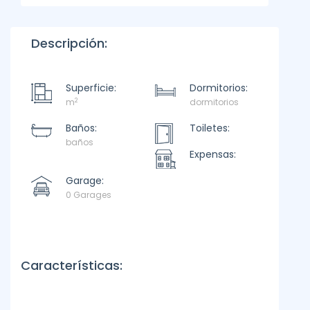
Descripción:
Superficie:
Dormitorios:
2
m
dormitorios
Baños:
Toiletes:
baños
Expensas:
Garage:
0 Garages
Características: