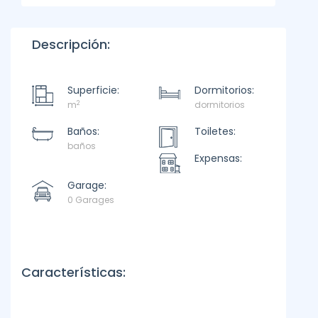
Descripción:
Superficie:
Dormitorios:
2
m
dormitorios
Baños:
Toiletes:
baños
Expensas:
Garage:
0 Garages
Características: