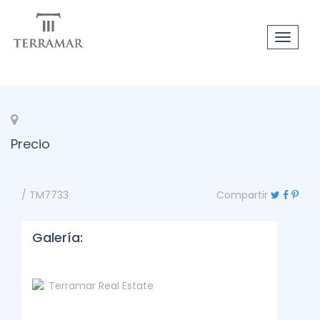
Toggle
navigat
Precio
/ TM7733
Compartir
Galería: