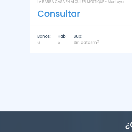
ntoya
LAS CORONILLAS - CHACRA 13 - Chacras de José
Ignacio
Consultar
Baños:
Hab:
Sup:
2
4
4
449m
¿