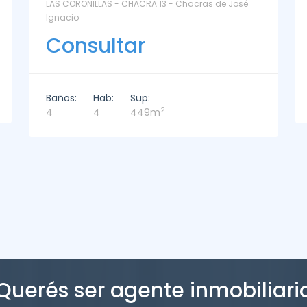
La Paz Santa Monica - Santa Mónica
Consultar
Baños:
Hab:
Sup:
2
2
3
221m
Querés ser agente inmobiliari