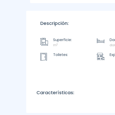
Descripción:
Superficie:
Dor
2
m
dor
Toiletes:
Ex
Características: