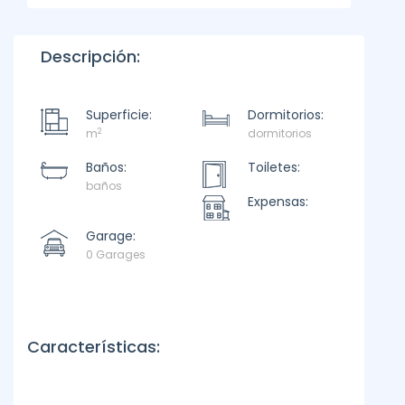
Descripción:
Superficie:
Dormitorios:
2
m
dormitorios
Baños:
Toiletes:
baños
Expensas:
Garage:
0 Garages
Características: