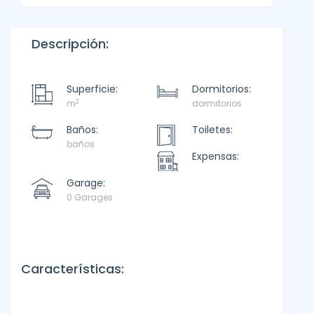
Descripción:
Superficie:
Dormitorios:
2
m
dormitorios
Baños:
Toiletes:
baños
Expensas:
Garage:
0 Garages
Características: