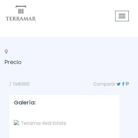
Toggle
navigat
Precio
/ TM51910
Compartir
Galería: