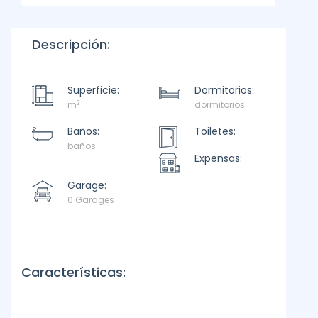
Descripción:
Superficie:
Dormitorios:
2
m
dormitorios
Baños:
Toiletes:
baños
Expensas:
Garage:
0 Garages
Características: