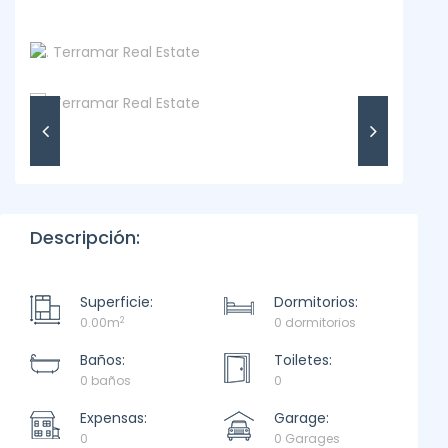
Descripción:
Superficie:
Dormitorios:
2
0.00m
0 dormitorios
Baños:
Toiletes:
0 baños
0
Expensas:
Garage:
0
0 Garages