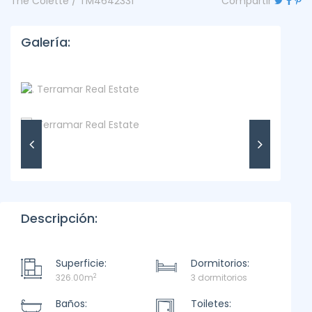
The Colette / TM4642331
Compartir
Galería:
Descripción:
Superficie:
Dormitorios:
2
326.00m
3 dormitorios
Baños:
Toiletes: