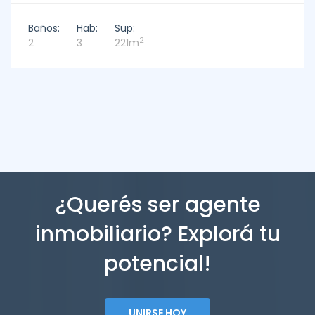
Baños:
Hab:
Sup:
2
2
3
221m
¿Querés ser agente
inmobiliario? Explorá tu
potencial!
UNIRSE HOY