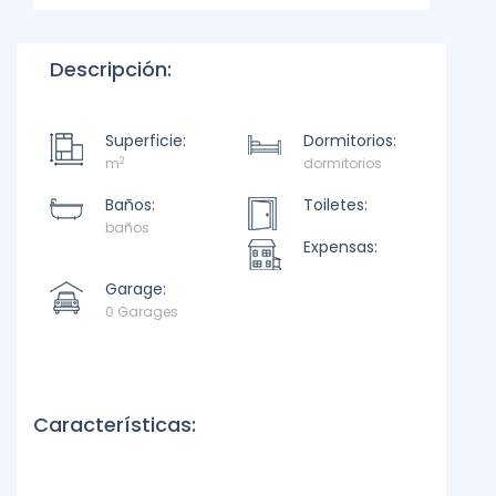
Descripción:
Superficie:
Dormitorios:
2
m
dormitorios
Baños:
Toiletes:
baños
Expensas:
Garage:
0 Garages
Características: