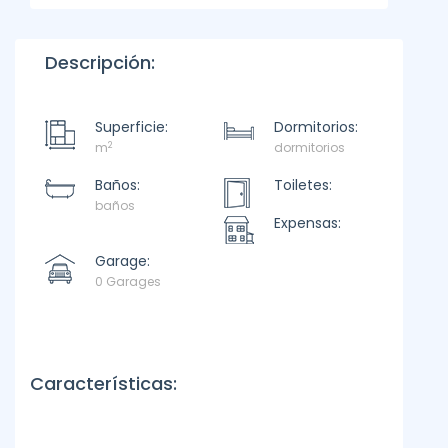
Descripción:
Superficie:
Dormitorios:
2
m
dormitorios
Baños:
Toiletes:
baños
Expensas:
Garage:
0 Garages
Características: