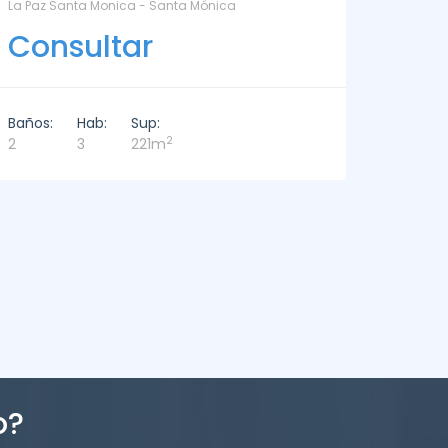
DEPARTAMENTO EN ALQUILER - DELAMAR 209 - La
L
Barra
Consultar
Baños:
Hab:
Sup:
2
3
3
226m
o?