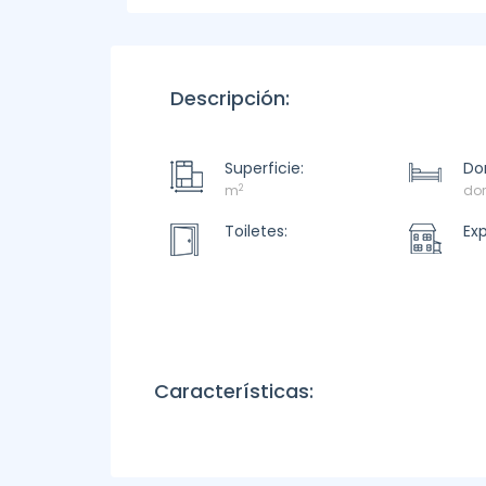
Descripción:
Superficie:
Dor
2
m
dor
Toiletes:
Ex
Características: