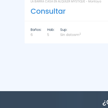
UE - Montoya
LAS CORONILLAS - CHACRA 13 - Chacras de J
Ignacio
Consultar
Baños:
Hab:
Sup:
2
4
4
449m
¿