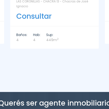
osé
La Paz Santa Monica - Santa Mónica
Consultar
Baños:
Hab:
Sup:
2
2
3
221m
Querés ser agente inmobiliari