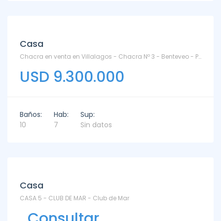
Venta
Casa
Chacra en venta en Villalagos - Chacra Nº 3 - Benteveo - Punta Piedras
USD 9.300.000
Baños:
Hab:
Sup:
10
7
Sin datos
Venta
Casa
CASA 5 - CLUB DE MAR - Club de Mar
Consultar