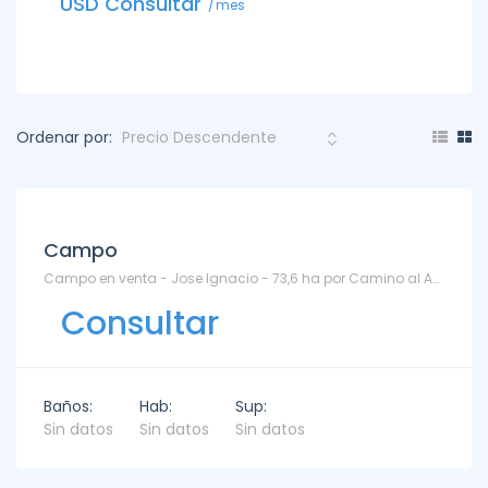
USD Consultar
USD C
mes
Ordenar por:
Campo
Campo en venta - Jose Ignacio - 73,6 ha por Camino al Anastasio. - José Ignacio
Consultar
Baños:
Hab:
Sup:
Sin datos
Sin datos
Sin datos