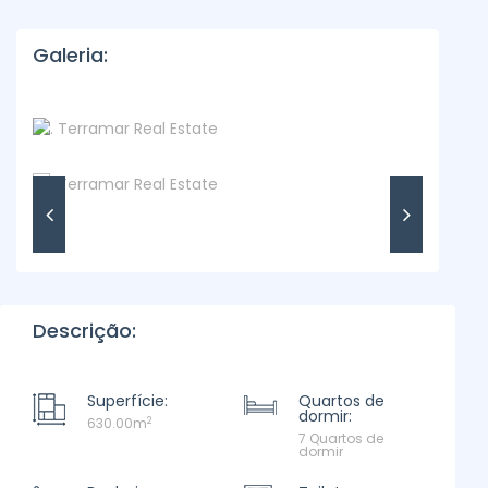
Galeria:
Descrição:
Superfície:
Quartos de
dormir:
2
630.00m
7 Quartos de
dormir