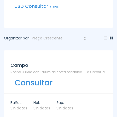
USD C
USD Consultar
mes
Organizar por:
Campo
Rocha 386ha con 1700m de costa oceánica - La Coronilla
Consultar
Baños:
Hab:
Sup:
Sin datos
Sin datos
Sin datos