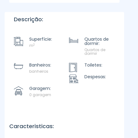
Descrição:
Superfície:
Quartos de
dormir:
2
m
Quartos de
dormir
Banheiros:
Toiletes:
banheiros
Despesas:
Garagem:
0 garagem
Caracteristicas: