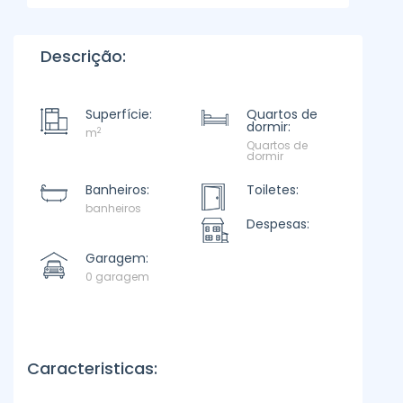
Descrição:
Superfície:
Quartos de
dormir:
2
m
Quartos de
dormir
Banheiros:
Toiletes:
banheiros
Despesas:
Garagem:
0 garagem
Caracteristicas: