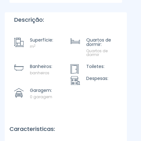
Descrição:
Superfície:
Quartos de
dormir:
2
m
Quartos de
dormir
Banheiros:
Toiletes:
banheiros
Despesas:
Garagem:
0 garagem
Caracteristicas: