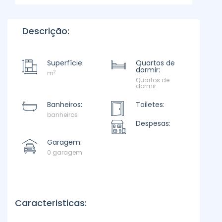
Descrição:
Superfície:
Quartos de
dormir:
2
m
Quartos de
dormir
Banheiros:
Toiletes:
banheiros
Despesas:
Garagem:
0 garagem
Caracteristicas: