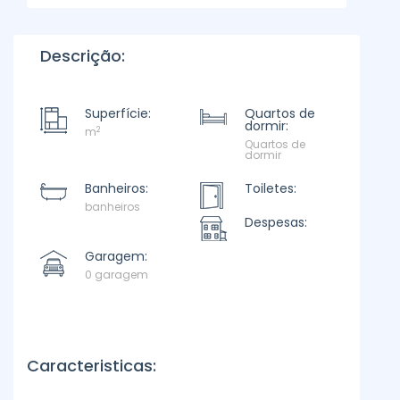
Descrição:
Superfície:
Quartos de
dormir:
2
m
Quartos de
dormir
Banheiros:
Toiletes:
banheiros
Despesas:
Garagem:
0 garagem
Caracteristicas: