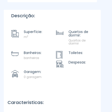
Descrição:
Superfície:
Quartos de
dormir:
2
m
Quartos de
dormir
Banheiros:
Toiletes:
banheiros
Despesas:
Garagem:
0 garagem
Caracteristicas: