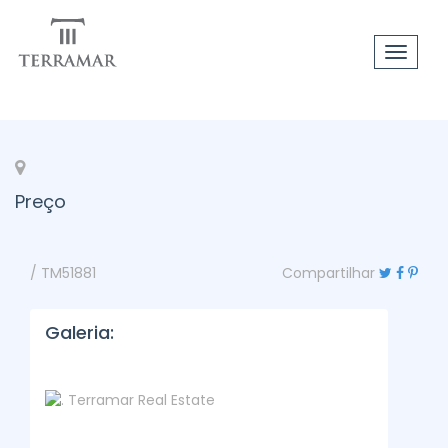
Toggle
navigat
Preço
/ TM51881
Compartilhar
Galeria: