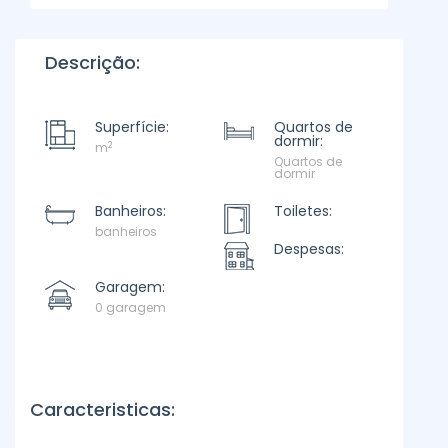
Descrição:
Superfície:
Quartos de
dormir:
2
m
Quartos de
dormir
Banheiros:
Toiletes:
banheiros
Despesas:
Garagem:
0 garagem
Caracteristicas: