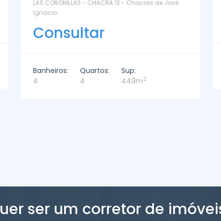
La Paz Santa Monica - Santa Mónica
Consultar
Banheiros:
Quartos:
Sup:
2
2
3
221m
uer ser um corretor de imóvei