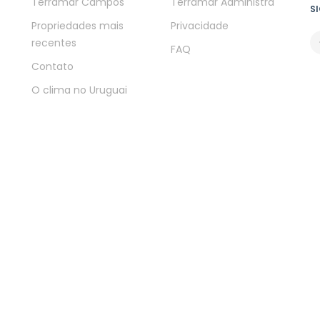
Terramar Campos
Terramar Administra
SI
Propriedades mais
Privacidade
recentes
FAQ
Contato
O clima no Uruguai