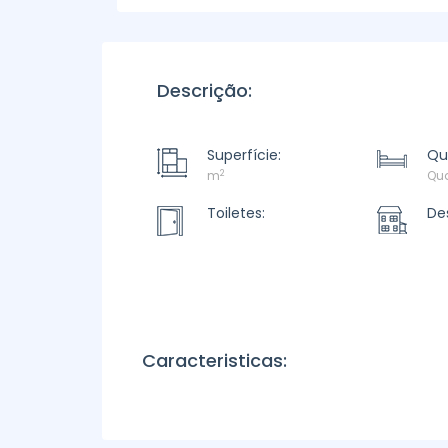
Descrição:
Superfície:
Qu
2
m
Qua
Toiletes:
De
Caracteristicas: