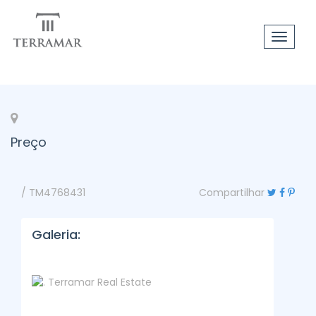
Toggle
navigat
Preço
/ TM4768431
Compartilhar
Galeria: