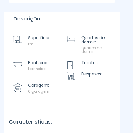
Descrição:
Superfície:
Quartos de
dormir:
2
m
Quartos de
dormir
Banheiros:
Toiletes:
banheiros
Despesas:
Garagem:
0 garagem
Caracteristicas: