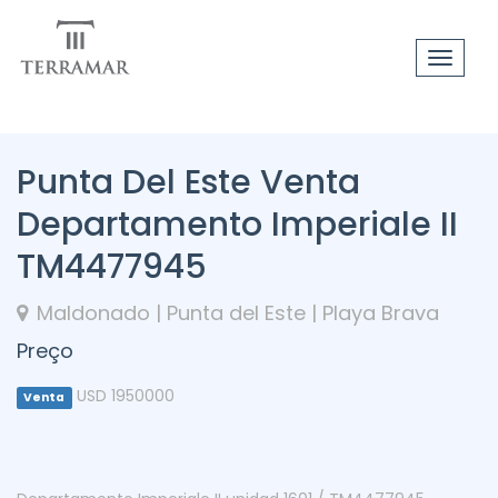
Toggle
navigat
Punta Del Este Venta
Departamento Imperiale II
TM4477945
Maldonado | Punta del Este | Playa Brava
Preço
USD 1950000
Venta