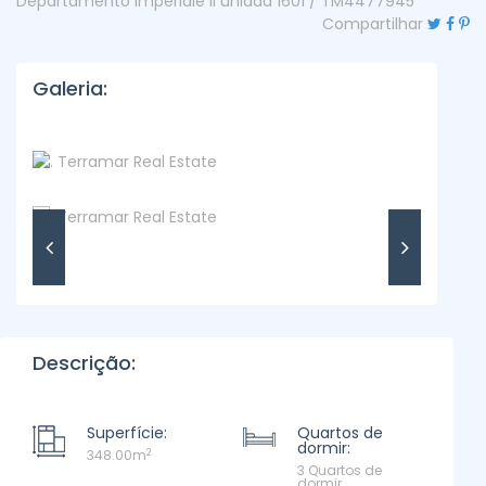
Departamento Imperiale II unidad 1601 / TM4477945
Compartilhar
Galeria:
Descrição:
Superfície:
Quartos de
dormir:
2
348.00m
3 Quartos de
dormir