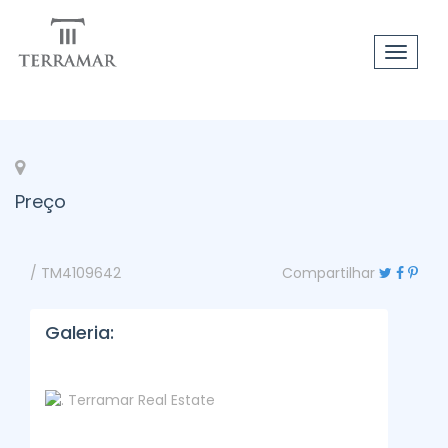
Toggle
navigat
Preço
/ TM4109642
Compartilhar
Galeria: