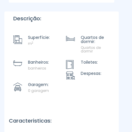
Descrição:
Superfície:
Quartos de
dormir:
2
m
Quartos de
dormir
Banheiros:
Toiletes:
banheiros
Despesas:
Garagem:
0 garagem
Caracteristicas: