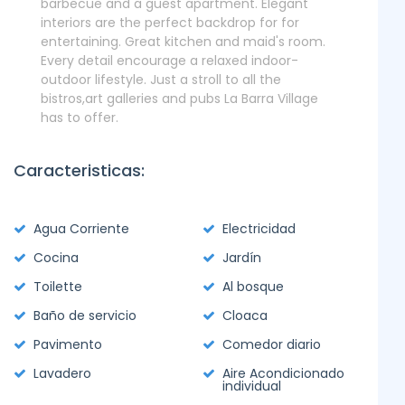
barbecue and a guest apartment. Elegant
interiors are the perfect backdrop for for
entertaining. Great kitchen and maid's room.
Every detail encourage a relaxed indoor-
outdoor lifestyle. Just a stroll to all the
bistros,art galleries and pubs La Barra Village
has to offer.
Caracteristicas:
Agua Corriente
Electricidad
Cocina
Jardín
Toilette
Al bosque
Baño de servicio
Cloaca
Pavimento
Comedor diario
Lavadero
Aire Acondicionado
individual