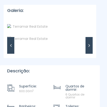
Galeria:
Descrição:
Superfície:
Quartos de
dormir:
2
600.00m
6 Quartos de
dormir
Banheiros:
Toiletes: