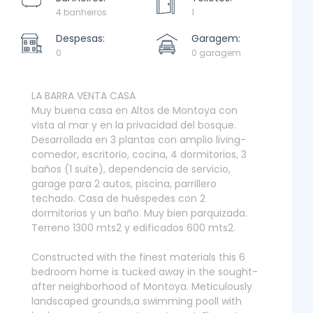
4 banheiros
1
Despesas:
Garagem:
0
0 garagem
LA BARRA VENTA CASA
Muy buena casa en Altos de Montoya con
vista al mar y en la privacidad del bosque.
Desarrollada en 3 plantas con amplio living-
comedor, escritorio, cocina, 4 dormitorios, 3
baños (1 suite), dependencia de servicio,
garage para 2 autos, piscina, parrillero
techado. Casa de huéspedes con 2
dormitorios y un baño. Muy bien parquizada.
Terreno 1300 mts2 y edificados 600 mts2.
Constructed with the finest materials this 6
bedroom home is tucked away in the sought-
after neighborhood of Montoya. Meticulously
landscaped grounds,a swimming pooll with